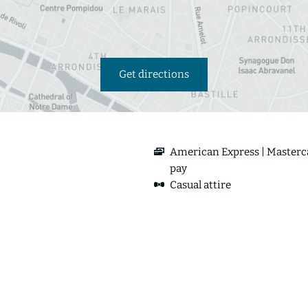
Get directions
American Express
Masterc
pay
Casual attire