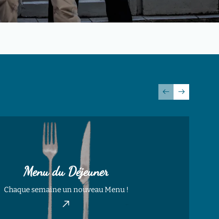
Menu du Déjeuner
C
Chaque semaine un nouveau Menu !