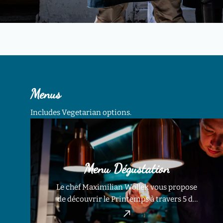
Menus
Includes Vegetarian options.
Menu Dégustation
Le chef Maximilian Wollek vous propose
de découvrir le Printemps à travers 5 de
ses plats signatures ! Un Accord Mets et